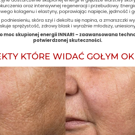
urczenia oraz intensywnej regeneracji i przebudowy. Energia
wego kolagenu i elastyny, poprawiając napięcie, jędrność i g
podniesieniu, skóra szyi i dekoltu się napina, a zmarszczki wyr
skuje sprężystość, zdrowy blask i wyraźnie młodszy, uniesion
to moc skupionej energii INNARI – zaawansowana technol
potwierdzonej skuteczności.
EKTY KTÓRE WIDAĆ GOŁYM OK