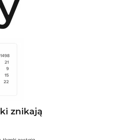
ki znikają
 tkanki zostają