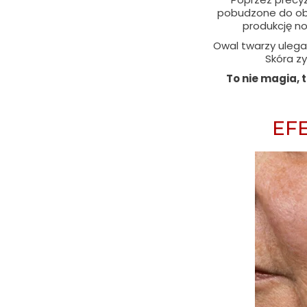
pobudzone do obk
produkcję no
Owal twarzy ulega 
Skóra zy
To nie magia, 
EF