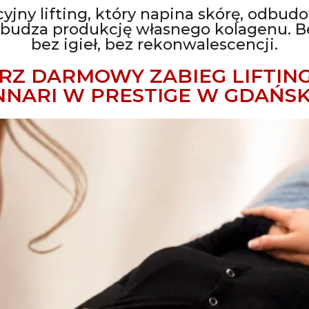
yjny lifting, który napina skórę, odbud
obudza produkcję własnego kolagenu. Be
bez igieł, bez rekonwalescencji.
RZ DARMOWY ZABIEG LIFTIN
NNARI W PRESTIGE W GDAŃS