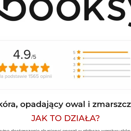
óra, opadający owal i zmarszcz
JAK TO DZIAŁA?
yjne dostarczenie skupionej energii w głębsze warstwy skóry,