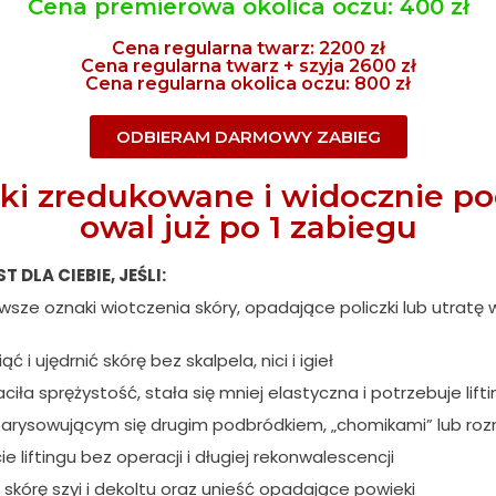
Cena premierowa okolica oczu: 400 zł
Cena regularna twarz: 2200 zł
Cena regularna twarz + szyja 2600 zł
Cena regularna okolica oczu: 800 zł
ODBIERAM DARMOWY ZABIEG
ki zredukowane i widocznie po
owal już po 1 zabiegu
T DLA CIEBIE, JEŚLI:
sze oznaki wiotczenia skóry, opadające policzki lub utratę
 i ujędrnić skórę bez skalpela, nici i igieł
ciła sprężystość, stała się mniej elastyczna i potrzebuje lif
arysowującym się drugim podbródkiem, „chomikami” lub rozm
e liftingu bez operacji i długiej rekonwalescencji
skórę szyi i dekoltu oraz unieść opadające powieki