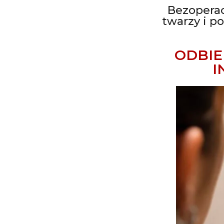
Bezoperac
twarzy i p
ODBIE
I