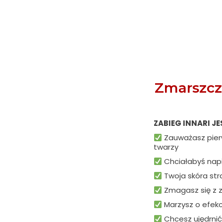
Zmarszcz
ZABIEG INNARI JES
Zauważasz pierw
twarzy
Chciałabyś napiąć
Twoja skóra stra
Zmagasz się z z
Marzysz o efekci
Chcesz ujędrnić 