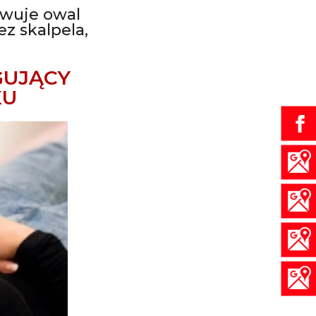
owuje owal
z skalpela,
GUJĄCY
KU