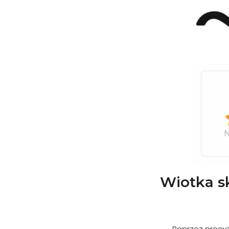
Wiotka sk
Poprzez precyz