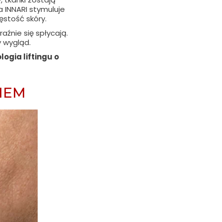
 INNARI stymuluje
ęstość skóry.
aźnie się spłycają.
y wygląd.
ogia liftingu o
IEM