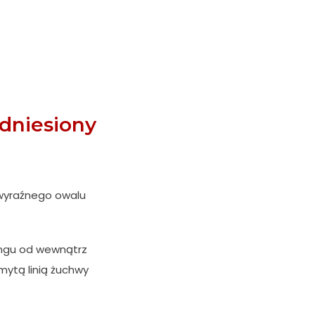
dniesiony
 wyraźnego owalu
tingu od wewnątrz
ytą linią żuchwy