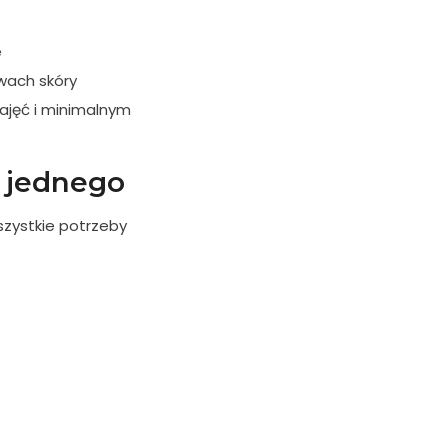
e
wach skóry
zajęć i minimalnym
 jednego
szystkie potrzeby